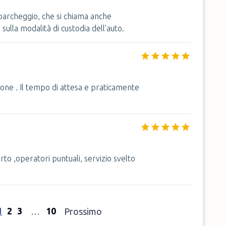
o parcheggio, che si chiama anche
sulla modalità di custodia dell’auto.
ione . Il tempo di attesa e praticamente
to ,operatori puntuali, servizio svelto
1
2
3
10
…
Prossimo