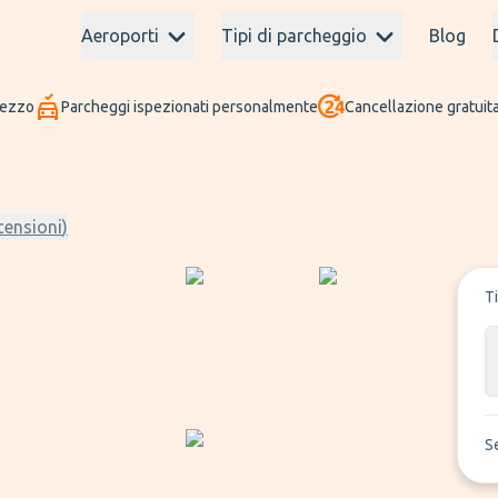
Aeroporti
Tipi di parcheggio
Blog
rezzo
Parcheggi ispezionati personalmente
Cancellazione gratuita
censioni
)
T
S