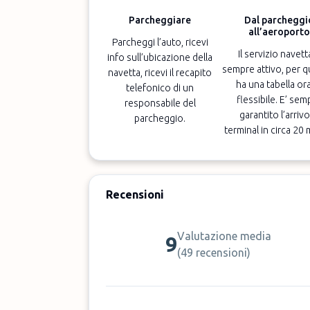
Parcheggiare
Dal parcheggi
all’aeroporto
Parcheggi l’auto, ricevi
Il servizio navett
info sull’ubicazione della
sempre attivo, per q
navetta, ricevi il recapito
ha una tabella ora
telefonico di un
flessibile. E’ sem
responsabile del
garantito l’arrivo
parcheggio.
terminal in circa 20 
Recensioni
Valutazione media
9
(
49 recensioni
)