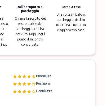
o
Dall’aeroporto al
Torna a casa
parcheggio
Una volta arrivato al
a è
Chiama il recapito del
parcheggio, risali in
uesto,
responsabile del
macchina e mettiti in
ria
parcheggio, che hai
viaggio verso casa.
pre
ricevuto, raggiungi il
 al
punto di incontro
minuti.
concordato.
Puntualità
Posizione
Gentilezza