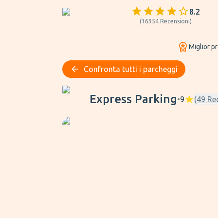
8.2
(
16354
Recensioni
)
Miglior p
Confronta tutti i parcheggi
Express Parking
Express Parking
•
9
(
49
Re