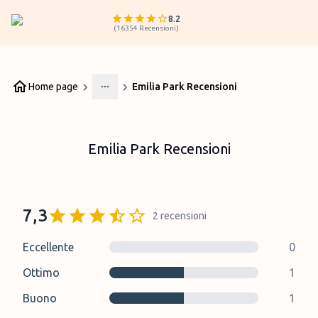
8.2
(
16354
Recensioni
)
Home page
Emilia Park Recensioni
More
Emilia Park Recensioni
7,3
2
recensioni
Eccellente
0
Ottimo
1
Buono
1