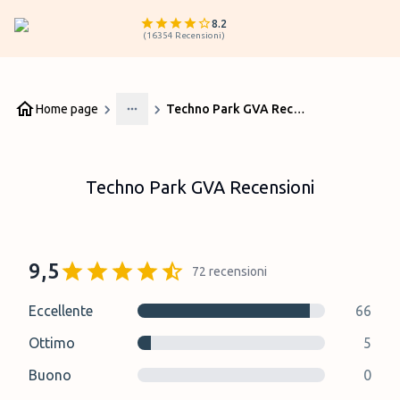
8.2
(
16354
Recensioni
)
Home page
Techno Park GVA Recensioni
More
Techno Park GVA Recensioni
9,5
72
recensioni
Eccellente
66
Ottimo
5
Buono
0