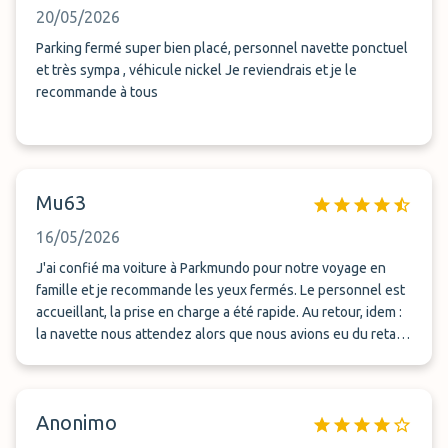
20/05/2026
Parking fermé super bien placé, personnel navette ponctuel
et très sympa , véhicule nickel Je reviendrais et je le
recommande à tous
Mu63
16/05/2026
​J'ai confié ma voiture à Parkmundo pour notre voyage en
famille et je recommande les yeux fermés. Le personnel est
accueillant, la prise en charge a été rapide. Au retour, idem :
la navette nous attendez alors que nous avions eu du retard
et nous avons récupéré notre véhicule en parfait état. Un
super rapport qualité-prix, nous repasserons par eux sans
hésiter ! ​
Anonimo