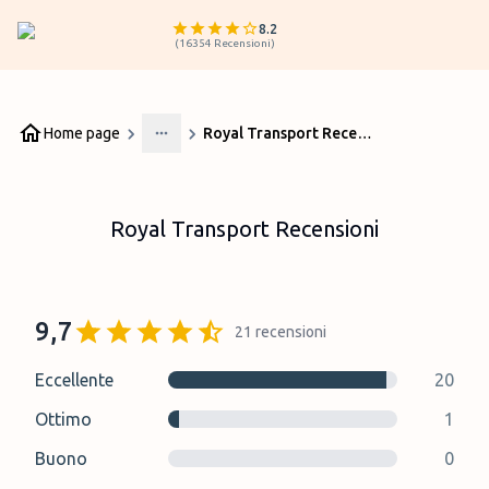
8.2
(
16354
Recensioni
)
Home page
Royal Transport Recensioni
More
Royal Transport Recensioni
9,7
21
recensioni
Eccellente
20
Ottimo
1
Buono
0