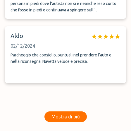
persona in piedi dove l’autista non si è neanche reso conto
che fosse in piedi e continuava a spingere sull’
acceleratore.autista polemico con tutti ,oltre che non si è
neanche degnato di dare una mano a caricare le valigie
.posizione troppo lontana e se ti trovi nell’ora di punta la
Aldo
vedo dura arrivare in orario .l’unica nota positiva il prezzo ma
questo non vuol dire essere trattati in questo modo né a
02/12/2024
livello di codice della strada né tantomeno a romanzelle
sentite dall’autista .non credo di tornare
Parcheggio che consiglio, puntuali nel prendere l’auto e
nella riconsegna. Navetta veloce e precisa.
Mostra di più