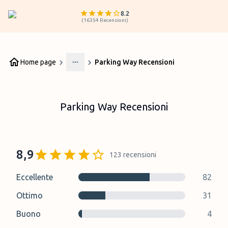
8.2
(
16354
Recensioni
)
Home page
Parking Way Recensioni
More
Parking Way Recensioni
8,9
123
recensioni
Eccellente
82
Ottimo
31
Buono
4