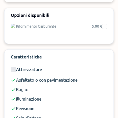
della prenotazione, circa 40 minuti prima di
usufruire del servizio e dunque consegnare e
ritirare il veicolo direttamente in aeroporto, a
Opzioni disponibili
pochi passi dal terminal.
Rifornimento Carburante
5,00 €
Prenota ora il servizio car valet al parcheggio
Parking Way
a Fiumicino!
Caratteristiche
Attrezzature
Asfaltato o con pavimentazione
Bagno
Illuminazione
Revisione