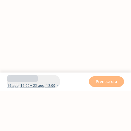
Prenota ora
16 ago, 12:00 – 23 ago, 12:00
Avete domande o problemi con la vostra
prenotazione?