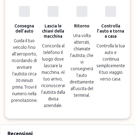
Consegna
Lascia le
Ritorno
Controlla
dell’auto
chiavi della
l’auto e torna
Una volta
macchina
a casa
Guida il tuo
atterrati,
Concorda al
Controlla la tua
veicolo fino
chiamate
telefono il
auto e
all'aeroporto,
l’autista, che
luogo dove
continua
ricordando di
vi
lasciare la
semplicemente
avvisare
consegnerà
macchina. Al
il tuo viaggio
l’autista circa
l’auto
tuo arrivo,
verso casa.
30 minuti
direttamente
riconoscerai
prima. Trovi il
all’uscita del
l’autista dalla
numero nella
terminal.
divisa
prenotazione.
aziendale.
Recensioni