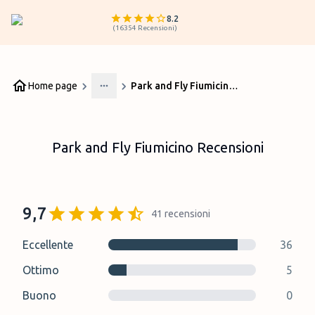
8.2
(
16354
Recensioni
)
Home page
Park and Fly Fiumicino Recensioni
More
Park and Fly Fiumicino Recensioni
9,7
41
recensioni
Eccellente
36
Ottimo
5
Buono
0