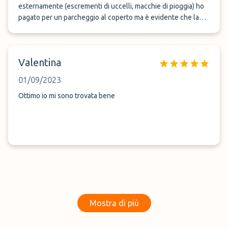
esternamente (escrementi di uccelli, macchie di pioggia) ho
pagato per un parcheggio al coperto ma è evidente che la
macchina è stata parcheggiata sul piazzale scoperto,
pertanto consiglio di non pagare la differenza per il
parcheggio coperto.
Valentina
01/09/2023
Ottimo io mi sono trovata bene
Mostra di più