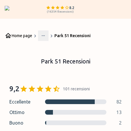
8.2
(
16354
Recensioni
)
Home page
Park 51 Recensioni
More
Park 51 Recensioni
9,2
101
recensioni
Eccellente
82
Ottimo
13
Buono
2