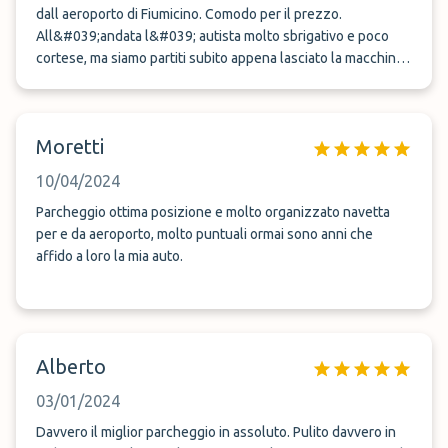
dall aeroporto di Fiumicino. Comodo per il prezzo.
All&#039;andata l&#039; autista molto sbrigativo e poco
cortese, ma siamo partiti subito appena lasciato la macchina.
Al ritorno, nonostante la segnalazione di avere 2 bambini
piccoli in piena notte, ci hanno fatto aspettare quasi 1 ora
perché l&#039;autista (questa volta molto gentile e cortese)
Moretti
era solo a gestire il parcheggio e la navetta che faceva avanti
ed indietro. Per il resto la macchina tutto ok.
10/04/2024
Parcheggio ottima posizione e molto organizzato navetta
per e da aeroporto, molto puntuali ormai sono anni che
affido a loro la mia auto.
Alberto
03/01/2024
Davvero il miglior parcheggio in assoluto. Pulito davvero in