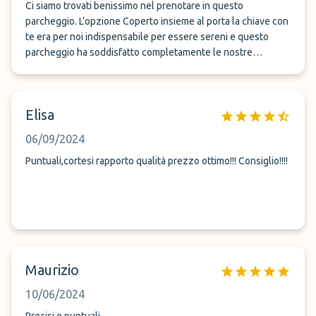
Ci siamo trovati benissimo nel prenotare in questo
parcheggio. L’opzione Coperto insieme al porta la chiave con
te era per noi indispensabile per essere sereni e questo
parcheggio ha soddisfatto completamente le nostre
aspettative ed esigenze. Al ritorno sono arrivati nel giro di
pochi minuti a prenderci. L’aeroporto dista a mala pena 8 km
per cui la sua posizione è ottima. Personale molto gentile,
Elisa
torneremo super volentieri
06/09/2024
Puntuali,cortesi rapporto qualità prezzo ottimo!!! Consiglio!!!!
Maurizio
10/06/2024