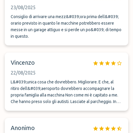
23/08/2025
Consiglio di arrivare una mezz&#039;ora prima dell&#039;
orario previsto in quanto le macchine potrebbero essere
messe in un garage attiguo e si perde un po&#039; di tempo
in questo.
Vincenzo
22/08/2025
L&#039;unica cosa che dovrebbero. Migliorare. E che, al
ritiro dell&#039;aeroporto dovrebbero accompagnare la
propria famiglia alla macchina Non come mi è capitato a me.
Che hanno preso solo gli autisti. Lasciate al parcheggio. In
attesa di 1 ora artista che accompagnassero agli autisti a
ritirare le macchine. E lasciare le famiglie
all&#039;aeroporto. E poi un altro autista? Chi è andato a
Anonimo
recuperare le famiglie, l&#039;aeroporto che puoi portarle a