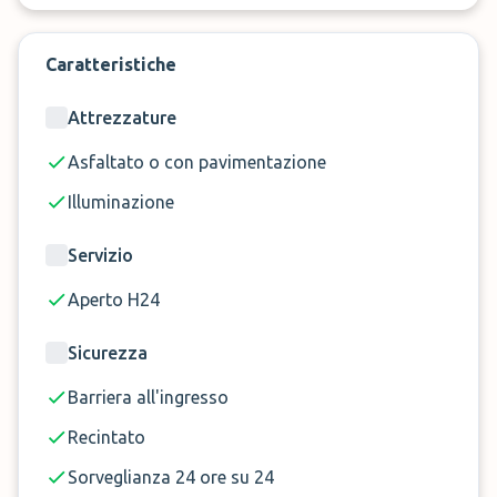
della prenotazione, circa 40 minuti prima di
usufruire del servizio e dunque consegnare e
ritirare il veicolo direttamente in aeroporto, a
Caratteristiche
pochi passi dal terminal.
Attrezzature
Prenota ora il servizio car valet al parcheggio Park
Asfaltato o con pavimentazione
51 a Fiumicino!
Illuminazione
Servizio
Aperto H24
Sicurezza
Barriera all'ingresso
Recintato
Sorveglianza 24 ore su 24