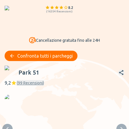
8.2
(
16354
Recensioni
)
Cancellazione gratuita fino alle 24H
Confronta tutti i parcheggi
Park 51
Park 51
9,2
(
99
Recensioni
)