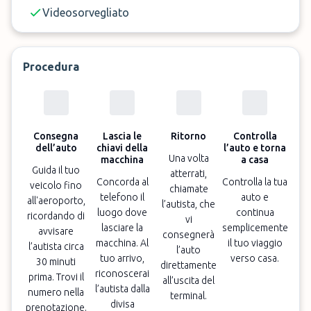
Videosorvegliato
Procedura
Consegna
Lascia le
Ritorno
Controlla
dell’auto
chiavi della
l’auto e torna
Una volta
macchina
a casa
Guida il tuo
atterrati,
Concorda al
Controlla la tua
veicolo fino
chiamate
telefono il
auto e
all'aeroporto,
l’autista, che
luogo dove
continua
ricordando di
vi
lasciare la
semplicemente
avvisare
consegnerà
macchina. Al
il tuo viaggio
l’autista circa
l’auto
tuo arrivo,
verso casa.
30 minuti
direttamente
riconoscerai
prima. Trovi il
all’uscita del
l’autista dalla
numero nella
terminal.
divisa
prenotazione.