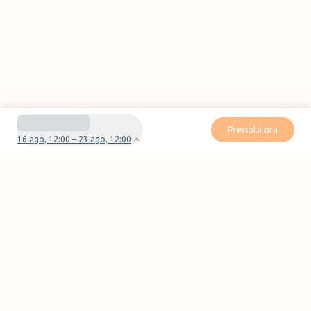
Prenota ora
16 ago, 12:00 – 23 ago, 12:00
Avete domande o problemi con la vostra
prenotazione?
Contattaci