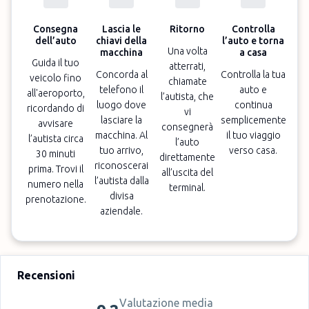
Consegna
Lascia le
Ritorno
Controlla
dell’auto
chiavi della
l’auto e torna
Una volta
macchina
a casa
Guida il tuo
atterrati,
Concorda al
Controlla la tua
veicolo fino
chiamate
telefono il
auto e
all'aeroporto,
l’autista, che
luogo dove
continua
ricordando di
vi
lasciare la
semplicemente
avvisare
consegnerà
macchina. Al
il tuo viaggio
l’autista circa
l’auto
tuo arrivo,
verso casa.
30 minuti
direttamente
riconoscerai
prima. Trovi il
all’uscita del
l’autista dalla
numero nella
terminal.
divisa
prenotazione.
aziendale.
Recensioni
Valutazione media