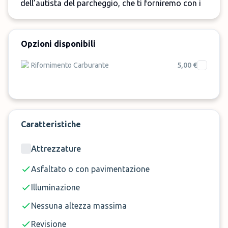
dell’autista del parcheggio, che ti forniremo con i
dettagli della prenotazione, circa 40 minuti prima
di usufruire del servizio e dunque consegnare e
ritirare il veicolo direttamente in aeroporto, a
Opzioni disponibili
pochi passi dal terminal.
Rifornimento Carburante
5,00 €
Caratteristiche
Attrezzature
Asfaltato o con pavimentazione
Illuminazione
Nessuna altezza massima
Revisione