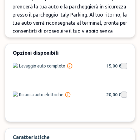
prenderà la tua auto e la parcheggierà in sicurezza
presso il parcheggio Italy Parking. Al tuo ritorno, la
tua auto verrà riconsegnata al terminal, pronta per
consentirti di proseguire il tuo viaggio senza
ritardi.
Italy Parking offre posti auto scoperti. Il
Opzioni disponibili
parcheggio e i suoi servizi sono disponibili dalle 4
Lavaggio auto completo
15,00 €
del mattino a mezzanotte, 7 giorni su 7.
Non aspettare oltre: prenota oggi stesso il tuo
posto al Italy Parking tramite
ParkMundo
!
Ricarica auto elettriche
20,00 €
Caratteristiche