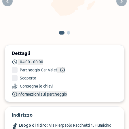
Previous slide
Next
Dettagli
04:00 - 00:00
Parcheggio Car Valet
Scoperto
Consegna le chiavi
Informazioni sul parcheggio
Indirizzo
Luogo di ritiro:
Via Pierpaolo Racchetti 1, Fiumicino