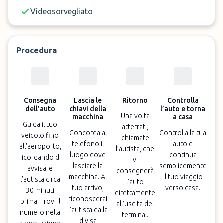
Videosorvegliato
Procedura
Consegna
Lascia le
Ritorno
Controlla
dell’auto
chiavi della
l’auto e torna
Una volta
macchina
a casa
Guida il tuo
atterrati,
Concorda al
Controlla la tua
veicolo fino
chiamate
telefono il
auto e
all'aeroporto,
l’autista, che
luogo dove
continua
ricordando di
vi
lasciare la
semplicemente
avvisare
consegnerà
macchina. Al
il tuo viaggio
l’autista circa
l’auto
tuo arrivo,
verso casa.
30 minuti
direttamente
riconoscerai
prima. Trovi il
all’uscita del
l’autista dalla
numero nella
terminal.
divisa