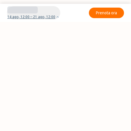
Prenota ora
14 ago, 12:00 – 21 ago, 12:00
Avete domande o problemi con la vostra
prenotazione?
Contattaci
Pagine