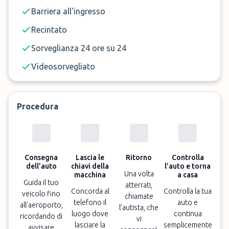
Barriera all'ingresso
Recintato
Sorveglianza 24 ore su 24
Videosorvegliato
Procedura
Consegna
Lascia le
Ritorno
Controlla
dell’auto
chiavi della
l’auto e torna
Una volta
macchina
a casa
Guida il tuo
atterrati,
Concorda al
Controlla la tua
veicolo fino
chiamate
telefono il
auto e
all'aeroporto,
l’autista, che
luogo dove
continua
ricordando di
vi
lasciare la
semplicemente
avvisare