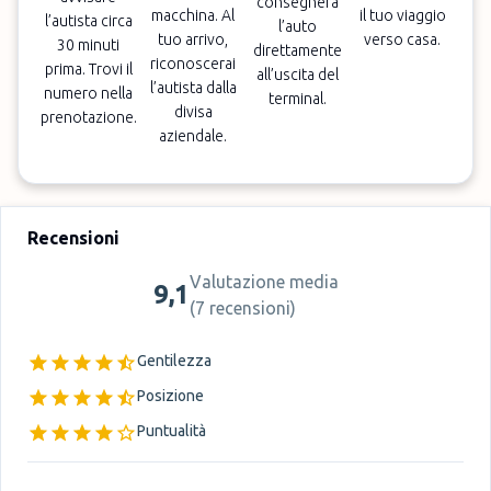
consegnerà
macchina. Al
il tuo viaggio
l’autista circa
l’auto
tuo arrivo,
verso casa.
30 minuti
direttamente
riconoscerai
prima. Trovi il
all’uscita del
l’autista dalla
numero nella
terminal.
divisa
prenotazione.
aziendale.
Recensioni
Valutazione media
9,1
(
7 recensioni
)
Gentilezza
Posizione
Puntualità