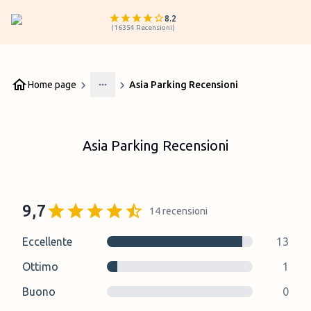
8.2
(
16354
Recensioni
)
Home page
Asia Parking Recensioni
More
Asia Parking Recensioni
9,7
14
recensioni
Eccellente
13
Ottimo
1
Buono
0