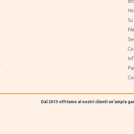
Bl
Ho
Su 
FA
Ser
Co
Inf
t
Pa
Coo
Dal 2013 offriamo ai nostri clienti un'ampia g