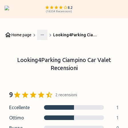
8.2
(
16354
Recensioni
)
Home page
Looking4Parking Ciampino Car Valet Recensioni
More
Looking4Parking Ciampino Car Valet
Recensioni
9
2
recensioni
Eccellente
1
Ottimo
1