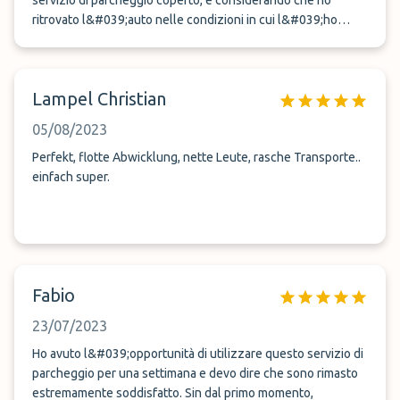
servizio di parcheggio coperto, e considerando che ho
ritrovato l&#039;auto nelle condizioni in cui l&#039;ho
lasciata la settimana prima sono sicuro che sia stata sempre
al coperto! Davvero molto gentile anche il personale, al mio
arrivo la macchina era stata posizionata davanti al garage
Lampel Christian
pronta a ripartire! Servizio nel complesso ottimo!
05/08/2023
Perfekt, flotte Abwicklung, nette Leute, rasche Transporte..
einfach super.
Fabio
23/07/2023
Ho avuto l&#039;opportunità di utilizzare questo servizio di
parcheggio per una settimana e devo dire che sono rimasto
estremamente soddisfatto. Sin dal primo momento,