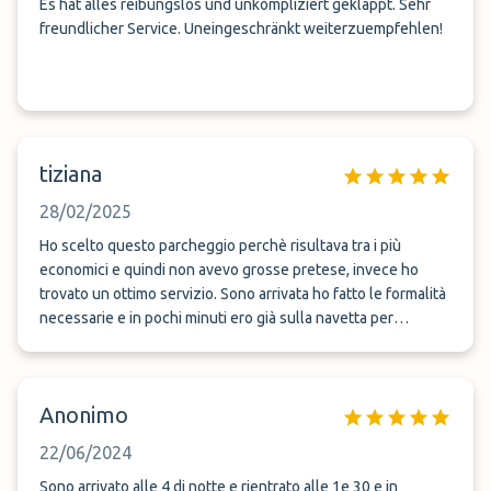
Es hat alles reibungslos und unkompliziert geklappt. Sehr
freundlicher Service. Uneingeschränkt weiterzuempfehlen!
tiziana
28/02/2025
Ho scelto questo parcheggio perchè risultava tra i più
economici e quindi non avevo grosse pretese, invece ho
trovato un ottimo servizio. Sono arrivata ho fatto le formalità
necessarie e in pochi minuti ero già sulla navetta per
l&#039;aeroporto. Una volta arrivata mi hanno inviato tramite
messaggio la posizione da raggiungere per il ritorno. Al
rientro altro servizio super rapido, una volta che ho ritirato i
Anonimo
bagagli ho inviato un messaggio, tempo di percorrere la
strada erano già ad aspettarmi. Lo consiglio a tutti quelli che
22/06/2024
vogliono un servizio rapido e cordiale.
Sono arrivato alle 4 di notte e rientrato alle 1e 30 e in