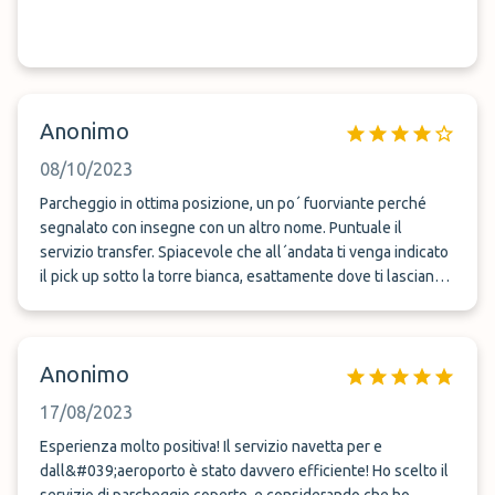
Anonimo
08/10/2023
Parcheggio in ottima posizione, un po´ fuorviante perché
segnalato con insegne con un altro nome. Puntuale il
servizio transfer. Spiacevole che all´andata ti venga indicato
il pick up sotto la torre bianca, esattamente dove ti lasciano
per la partenza, e invece al ritorno quando telefoni, ti
facciano andare fino al distributore Tamoil trascinando le
valigie su una strada senza marciapiede. Insomma, bene ma
Anonimo
non benissimo.
17/08/2023
Esperienza molto positiva! Il servizio navetta per e
dall&#039;aeroporto è stato davvero efficiente! Ho scelto il