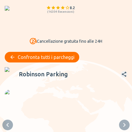
8.2
(
16354
Recensioni
)
Cancellazione gratuita fino alle 24H
Confronta tutti i parcheggi
Robinson Parking
Robinson Parking
Previous slide
Next