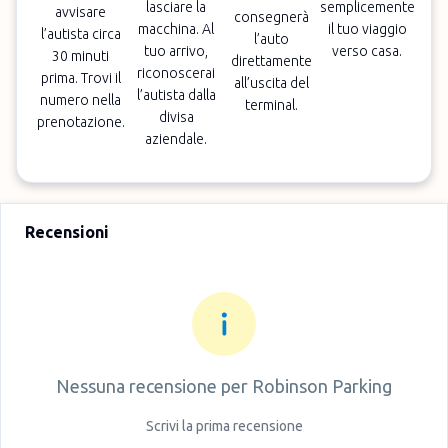
lasciare la
semplicemente
avvisare
consegnerà
macchina. Al
il tuo viaggio
l’autista circa
l’auto
tuo arrivo,
verso casa.
30 minuti
direttamente
riconoscerai
prima. Trovi il
all’uscita del
l’autista dalla
numero nella
terminal.
divisa
prenotazione.
aziendale.
Recensioni
Nessuna recensione per
Robinson Parking
Scrivi la prima recensione