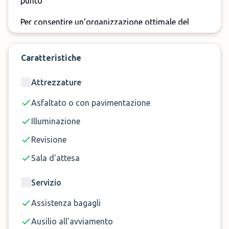
punto
Per consentire un'organizzazione ottimale del
servizio Car Valet è necessario chiamare almeno
30 minuti prima di arrivare.
Caratteristiche
Si informa che il parcheggio è chiuso dalle ore
Attrezzature
13:30 alle ore 15:30 e dalle ore 21:15 alle ore 07:30.
Asfaltato o con pavimentazione
Prenota ora il parcheggio Robinson Parking
all'aeroporto di Trapani-Birgi su
ParkMundo
!
Illuminazione
Revisione
Sala d'attesa
Servizio
Assistenza bagagli
Ausilio all'avviamento