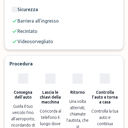
Sicurezza
Barriera all'ingresso
Recintato
Videosorvegliato
Procedura
Consegna
Lascia le
Ritorno
Controlla
dell’auto
chiavi della
l’auto e torna
Una volta
macchina
a casa
Guida il tuo
atterrati,
Concorda al
Controlla la tua
veicolo fino
chiamate
telefono il
auto e
all'aeroporto,
l’autista, che
luogo dove
continua
ricordando di
vi