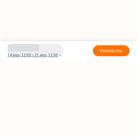
Prenota ora
14 ago, 12:00 – 21 ago, 12:00
Avete domande o problemi con la vostra
prenotazione?
Contattaci