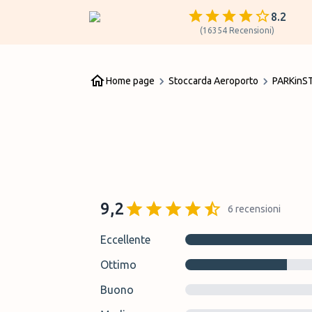
8.2
(
16354
Recensioni
)
Home page
Stoccarda Aeroporto
PARKinS
9,2
6
recensioni
Eccellente
Ottimo
Buono