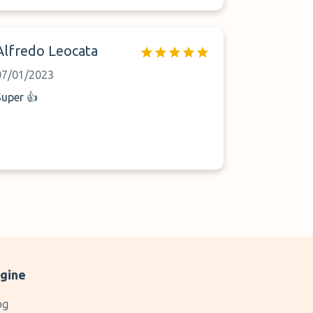
Alfredo Leocata
07/01/2023
Super 👍
gine
og