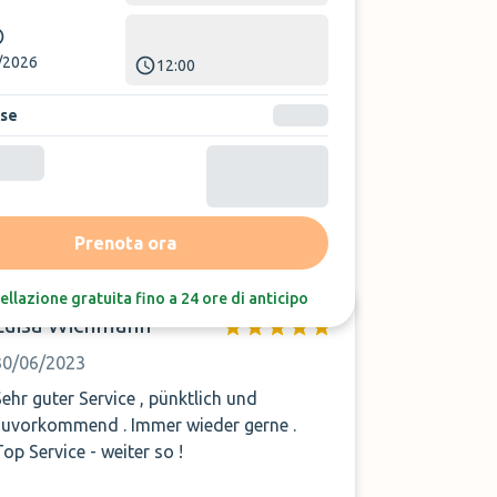
/2026
12:00
ase
Ordina per:
Ultime recensioni
Prenota ora
ellazione gratuita fino a 24 ore di anticipo
Luisa Wichmann
30/06/2023
Sehr guter Service , pünktlich und
zuvorkommend . Immer wieder gerne .
Top Service - weiter so !