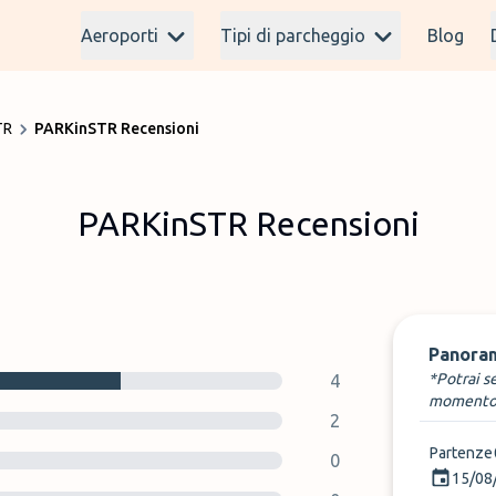
Aeroporti
Tipi di parcheggio
Blog
TR
PARKinSTR Recensioni
PARKinSTR Recensioni
Panora
*Potrai s
4
momento
2
Partenze
0
15/08