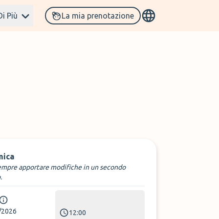
Di Più
La mia prenotazione
mica
empre apportare modifiche in un secondo
.
/2026
12:00