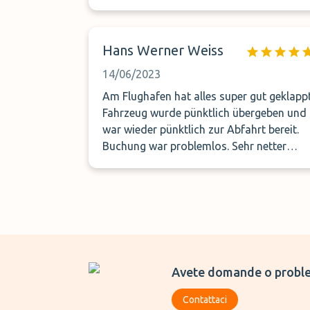
missverstanden. Deshalb mussten wir ca.
1 Stunde warten bis das Fahrzeug
gebracht wurde.
Hans Werner Weiss
14/06/2023
Am Flughafen hat alles super gut geklappt
Fahrzeug wurde pünktlich übergeben und
war wieder pünktlich zur Abfahrt bereit.
Buchung war problemlos. Sehr netter
Service. Empfehle es gerne weiter.
Avete domande o proble
Contattaci