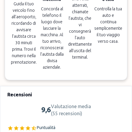
Guida il tuo
atterrati,
Concorda al
Controlla la tua
veicolo fino
chiamate
telefono il
auto e
all'aeroporto,
l’autista, che
luogo dove
continua
ricordando di
vi
lasciare la
semplicemente
avvisare
consegnerà
macchina. Al
il tuo viaggio
l’autista circa
l’auto
tuo arrivo,
verso casa.
30 minuti
direttamente
riconoscerai
prima. Trovi il
all’uscita del
l’autista dalla
numero nella
terminal.
divisa
prenotazione.
aziendale.
Recensioni
Valutazione media
9,6
(
55 recensioni
)
Puntualità