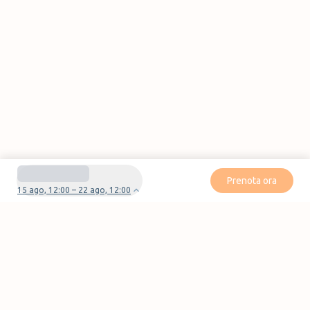
Prenota ora
15 ago, 12:00 – 22 ago, 12:00
Avete domande o problemi con la vostra
prenotazione?