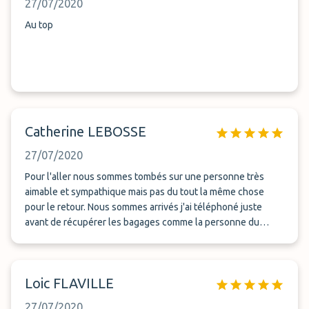
27/07/2020
Au top
Catherine LEBOSSE
27/07/2020
Pour l'aller nous sommes tombés sur une personne très
aimable et sympathique mais pas du tout la même chose
pour le retour. Nous sommes arrivés j'ai téléphoné juste
avant de récupérer les bagages comme la personne du
départ me l'a demandé mais la personne au téléphone me
demande de lui téléphoner après la récupération des
bagages ce que j'ai fait il me dit j'arrive un quart heure plus
Loic FLAVILLE
tard personne je téléphone il me dit je suis juste à côté il est
arrivé 45 minutes plus tard.. Il ouvre les portes à l'arrière et
27/07/2020