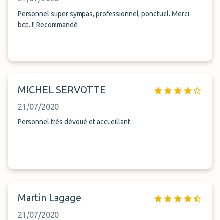
c'est aux voyageurs de mettre les valises et le conducteur
tranquille au téléphone !! et après il a roulé très vite et
Personnel super sympas, professionnel, ponctuel. Merci
l'expression "il poussait les voitures " nous avons eu peur..
bcp..!! Recommandé
MICHEL SERVOTTE
21/07/2020
Personnel très dévoué et accueillant.
Martin Lagage
21/07/2020