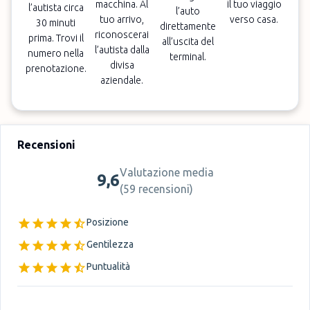
macchina. Al
il tuo viaggio
l’autista circa
l’auto
tuo arrivo,
verso casa.
30 minuti
direttamente
riconoscerai
prima. Trovi il
all’uscita del
l’autista dalla
numero nella
terminal.
divisa
prenotazione.
aziendale.
Recensioni
Valutazione media
9,6
(
59 recensioni
)
Posizione
Gentilezza
Puntualità