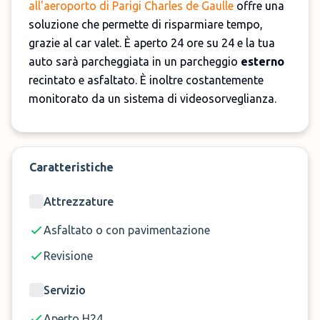
all'aeroporto di Parigi Charles de Gaulle
offre una
soluzione che permette di risparmiare tempo,
grazie al car valet. È aperto 24 ore su 24 e la tua
auto sarà parcheggiata in un parcheggio
esterno
recintato e asfaltato. È inoltre costantemente
monitorato da un sistema di videosorveglianza.
Prenota ora Le Voiturier Parisien a Charles de
Caratteristiche
Gaulle!
Attrezzature
Asfaltato o con pavimentazione
🚗
Servizio
Car Valet
Revisione
⌛
Distanza
Fronte terminal
🕒
Orari
Aperto H24
Servizio
🔑 Chiavi in mano
No
Aperto H24