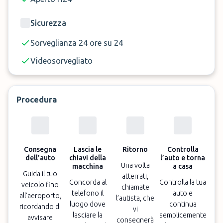
Sicurezza
Sorveglianza 24 ore su 24
Videosorvegliato
Procedura
Consegna
Lascia le
Ritorno
Controlla
dell’auto
chiavi della
l’auto e torna
Una volta
macchina
a casa
Guida il tuo
atterrati,
Concorda al
Controlla la tua
veicolo fino
chiamate
telefono il
auto e
all'aeroporto,
l’autista, che
luogo dove
continua
ricordando di
vi
lasciare la
semplicemente
avvisare
consegnerà