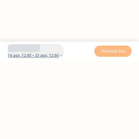
Prenota ora
16 ago, 12:00 – 23 ago, 12:00
Avete domande o problemi con la vostra
prenotazione?
Contattaci