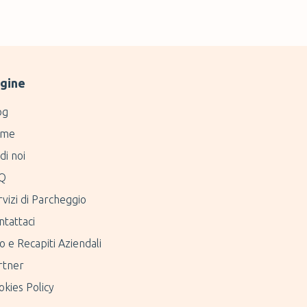
gine
og
me
di noi
Q
vizi di Parcheggio
ntattaci
o e Recapiti Aziendali
rtner
kies Policy