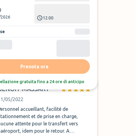
/2026
12:00
ase
Ordina per:
Ultime recensioni
Prenota ora
ellazione gratuita fino a 24 ore di anticipo
BENOIT MASSART
11/05/2022
Personnel accueillant, facilité de
stationnement et de prise en charge,
aucune attente pour le transfert vers
l'aéroport, idem pour le retour. A