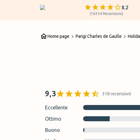
8.2
(
16354
Recensioni
)
Home page
Parigi Charles de Gaulle
Holida
9,3
318
recensioni
Eccellente
Ottimo
Buono