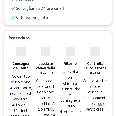
Sorveglianza 24 ore su 24
Videosorvegliato
Procedura
Consegna
Lascia le
Ritorno
Controlla
dell’auto
chiavi della
l’auto e torna
Una volta
macchina
a casa
Guida il tuo
atterrati,
Concorda al
Controlla la tua
veicolo fino
chiamate
telefono il
auto e
all'aeroporto,
l’autista, che
luogo dove
continua
ricordando di
vi
lasciare la
semplicemente
avvisare
consegnerà
macchina. Al
il tuo viaggio
l’autista circa
l’auto
tuo arrivo,
verso casa.
30 minuti
direttamente
riconoscerai