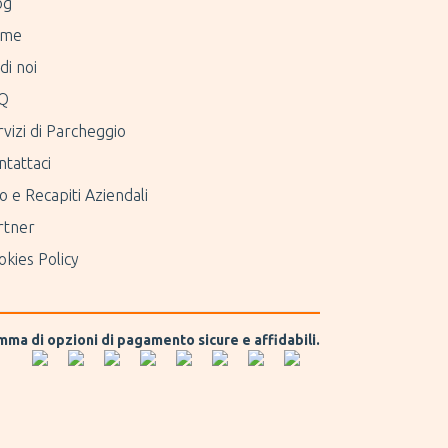
og
me
di noi
Q
vizi di Parcheggio
ntattaci
o e Recapiti Aziendali
rtner
kies Policy
amma di opzioni di pagamento sicure e affidabili.