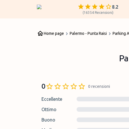
8.2
(
16354
Recensioni
)
Home page
Palermo - Punta Raisi
Parking A
Pa
0
0
recensioni
Eccellente
Ottimo
Buono