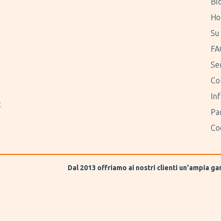
Bl
Ho
Su 
FA
Ser
Co
Inf
t
Pa
Coo
Dal 2013 offriamo ai nostri clienti un'ampia g