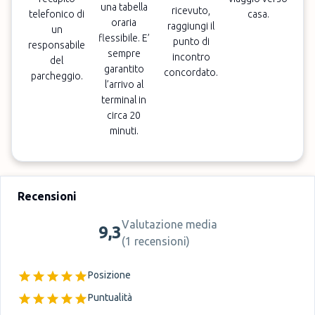
una tabella
ricevuto,
telefonico di
casa.
oraria
raggiungi il
un
flessibile. E’
punto di
responsabile
sempre
incontro
del
garantito
concordato.
parcheggio.
l’arrivo al
terminal in
circa 20
minuti.
Recensioni
Valutazione media
9,3
(
1 recensioni
)
Posizione
Puntualità