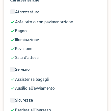
Caratteristiche
full service.
Attrezzature
Prenota il parcheggio presso Autocar Toia di
Asfaltato o con pavimentazione
Palermo in pochi click!
Bagno
Illuminazione
Revisione
Sala d'attesa
Servizio
Assistenza bagagli
Ausilio all'avviamento
Sicurezza
Barriera all'ingresso