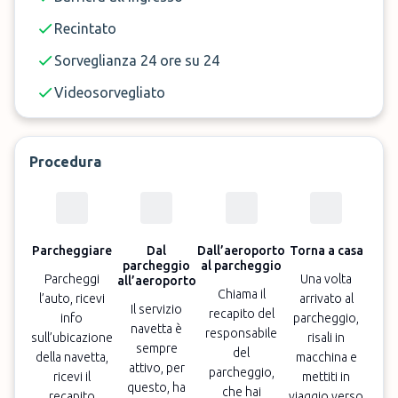
Recintato
Sorveglianza 24 ore su 24
Videosorvegliato
Procedura
Parcheggiare
Dal
Dall’aeroporto
Torna a casa
parcheggio
al parcheggio
Parcheggi
Una volta
all’aeroporto
Chiama il
l’auto, ricevi
arrivato al
Il servizio
recapito del
info
parcheggio,
navetta è
responsabile
sull’ubicazione
risali in
sempre
del
della navetta,
macchina e
attivo, per
parcheggio,
ricevi il
mettiti in
questo, ha
che hai
recapito
viaggio verso