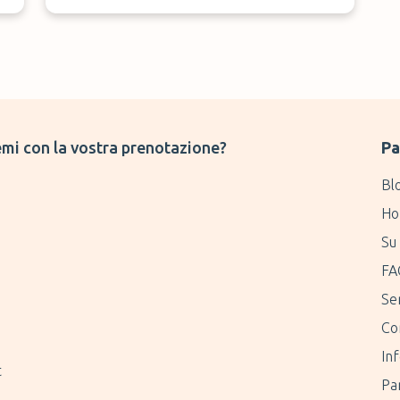
pas assez sérieux.
e
mi con la vostra prenotazione?
Pa
t
Bl
Ho
e
Su 
FA
Ser
Co
Inf
t
Pa