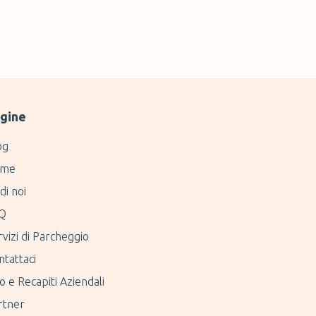
gine
og
me
di noi
Q
vizi di Parcheggio
ntattaci
o e Recapiti Aziendali
rtner