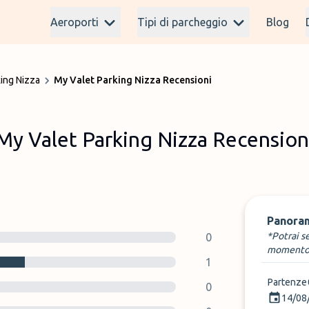
Aeroporti
Tipi di parcheggio
Blog
ing Nizza
My Valet Parking Nizza Recensioni
My Valet Parking Nizza Recension
Panora
*Potrai s
0
momento
1
Partenze
0
14/08