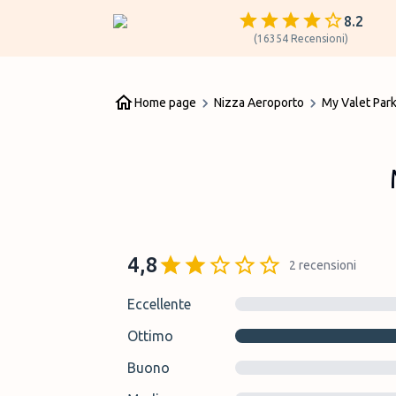
8.2
(
16354
Recensioni
)
Home page
Nizza Aeroporto
My Valet Park
4,8
2
recensioni
Eccellente
Ottimo
Buono