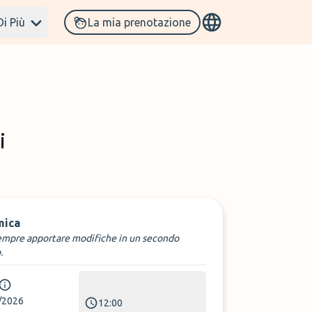
Di Più
La mia prenotazione
i
mica
empre apportare modifiche in un secondo
.
/2026
12:00