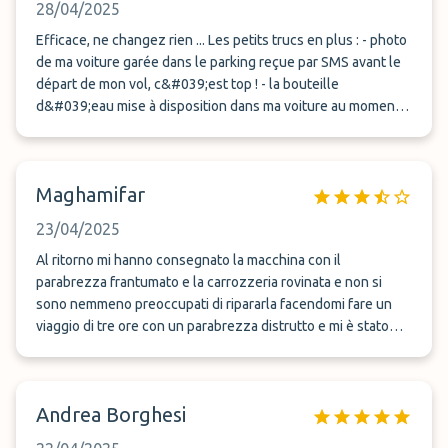
28/04/2025
Efficace, ne changez rien ... Les petits trucs en plus : - photo
de ma voiture garée dans le parking reçue par SMS avant le
départ de mon vol, c&#039;est top ! - la bouteille
d&#039;eau mise à disposition dans ma voiture au moment
de la récupérer, c&#039;est top !
Maghamifar
23/04/2025
Al ritorno mi hanno consegnato la macchina con il
parabrezza frantumato e la carrozzeria rovinata e non si
sono nemmeno preoccupati di ripararla facendomi fare un
viaggio di tre ore con un parabrezza distrutto e mi è stato
detto che non poteva farci niente che non era colpa sua
pessima esperienza
Andrea Borghesi