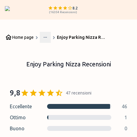
8.2
(
16354
Recensioni
)
Home page
Enjoy Parking Nizza Recensioni
More
Enjoy Parking Nizza Recensioni
9,8
47
recensioni
Eccellente
46
Ottimo
1
Buono
0