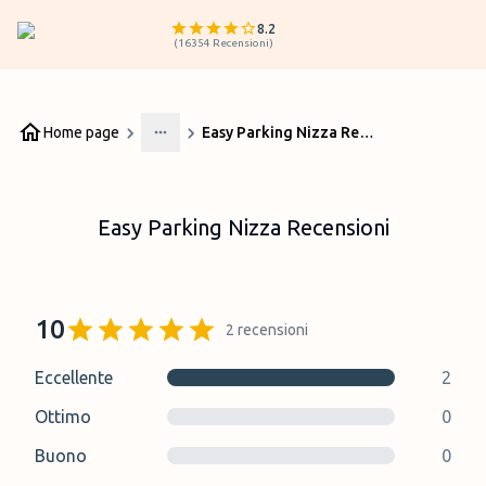
8.2
(
16354
Recensioni
)
Home page
Easy Parking Nizza Recensioni
More
Easy Parking Nizza Recensioni
10
2
recensioni
Eccellente
2
Ottimo
0
Buono
0