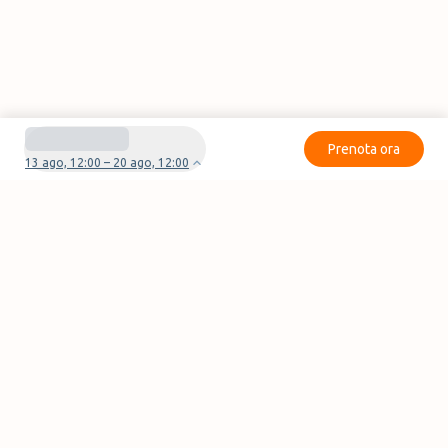
Prenota ora
13 ago, 12:00 – 20 ago, 12:00
Avete domande o problemi con la vostra
prenotazione?
Contattaci