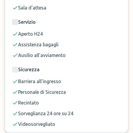
Questi supplementi devono essere pagati
Sala d'attesa
online.
Servizio
Aperto H24
Assistenza bagagli
Ausilio all'avviamento
Sicurezza
Barriera all'ingresso
Personale di Sicurezza
Recintato
Sorveglianza 24 ore su 24
Videosorvegliato