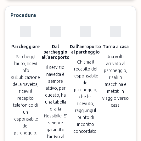
Procedura
Parcheggiare
Dal
Dall’aeroporto
Torna a casa
parcheggio
al parcheggio
Parcheggi
Una volta
all’aeroporto
Chiama il
l’auto, ricevi
arrivato al
Il servizio
recapito del
info
parcheggio,
navetta è
responsabile
sull’ubicazione
risali in
sempre
del
della navetta,
macchina e
attivo, per
parcheggio,
ricevi il
mettiti in
questo, ha
che hai
recapito
viaggio verso
una tabella
ricevuto,
telefonico di
casa.
oraria
raggiungi il
un
flessibile. E’
punto di
responsabile
sempre
incontro
del
garantito
concordato.
parcheggio.
l’arrivo al