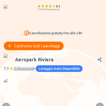
8.2
(
16354
Recensioni
)
Cancellazione gratuita fino alle 24H
Confronta tutti i parcheggi
Aeropark Riviera
Aeropark Riviera
7,1
(
5
Recensioni
)
•
Lavaggio Auto Disponibile