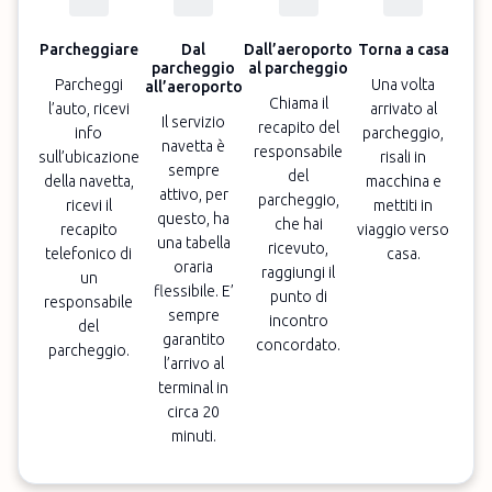
Parcheggiare
Dal
Dall’aeroporto
Torna a casa
parcheggio
al parcheggio
Parcheggi
Una volta
all’aeroporto
Chiama il
l’auto, ricevi
arrivato al
Il servizio
recapito del
info
parcheggio,
navetta è
responsabile
sull’ubicazione
risali in
sempre
del
della navetta,
macchina e
attivo, per
parcheggio,
ricevi il
mettiti in
questo, ha
che hai
recapito
viaggio verso
una tabella
ricevuto,
telefonico di
casa.
oraria
raggiungi il
un
flessibile. E’
punto di
responsabile
sempre
incontro
del
garantito
concordato.
parcheggio.
l’arrivo al
terminal in
circa 20
minuti.