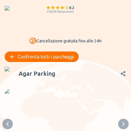
8.2
(
16354
Recensioni
)
Cancellazione gratuita fino alle 24H
Confronta tutti i parcheggi
Agar Parking
Agar Parking
Previous slide
Next