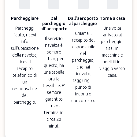
Parcheggiare
Dal
Dall’aeroporto
Torna a casa
parcheggio
al parcheggio
Parcheggi
Una volta
all’aeroporto
Chiama il
l’auto, ricevi
arrivato al
Il servizio
recapito del
info
parcheggio,
navetta è
responsabile
sull’ubicazione
risali in
sempre
del
della navetta,
macchina e
attivo, per
parcheggio,
ricevi il
mettiti in
questo, ha
che hai
recapito
viaggio verso
una tabella
ricevuto,
telefonico di
casa.
oraria
raggiungi il
un
flessibile. E’
punto di
responsabile
sempre
incontro
del
garantito
concordato.
parcheggio.
l’arrivo al
terminal in
circa 20
minuti.