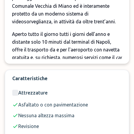
Comunale Vecchia di Miano ed è interamente
protetto da un moderno sistema di
videosorveglianza, in attività da oltre trent’anni.
Aperto tutto il giorno tutti i giorni dell’anno e
distante solo 10 minuti dal terminal di Napoli,
offre il trasporto da e per l'aeroporto con navetta
gratuita e, su richiesta, numerosi servizi come il
car
valet
, il lavaggio auto, la ricarica dell’aria
condizionata, la revisione e il rifornimento del
Caratteristiche
carburante.
Attrezzature
Prenota ora il Parcheggio Aero Parking Kennedy
Asfaltato o con pavimentazione
Nessuna altezza massima
Revisione