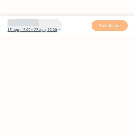
Prenota ora
15 ago, 12:00 – 22 ago, 12:00
Avete domande o problemi con la vostra
prenotazione?
Contattaci