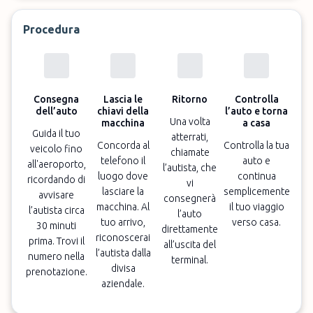
Procedura
Consegna
Lascia le
Ritorno
Controlla
dell’auto
chiavi della
l’auto e torna
Una volta
macchina
a casa
Guida il tuo
atterrati,
Concorda al
Controlla la tua
veicolo fino
chiamate
telefono il
auto e
all'aeroporto,
l’autista, che
luogo dove
continua
ricordando di
vi
lasciare la
semplicemente
avvisare
consegnerà
macchina. Al
il tuo viaggio
l’autista circa
l’auto
tuo arrivo,
verso casa.
30 minuti
direttamente
riconoscerai
prima. Trovi il
all’uscita del
l’autista dalla
numero nella
terminal.
divisa
prenotazione.
aziendale.