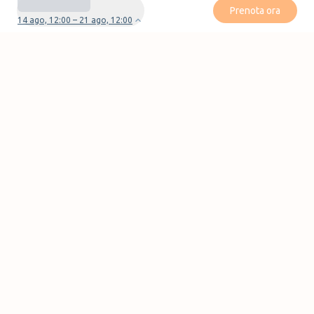
Prenota ora
14 ago, 12:00 – 21 ago, 12:00
Avete domande o problemi con la vostra
prenotazione?
Contattaci
Pagine
Blog