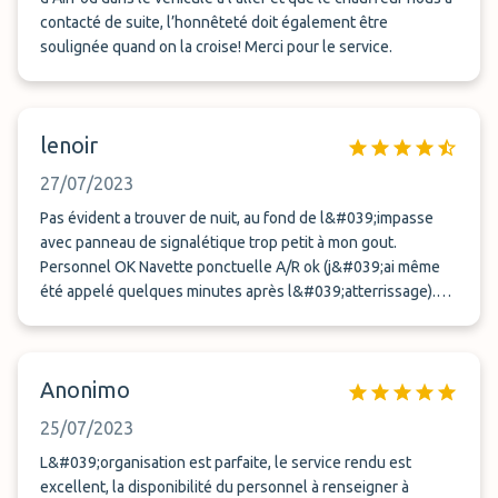
contacté de suite, l’honnêteté doit également être
soulignée quand on la croise! Merci pour le service.
lenoir
27/07/2023
Pas évident a trouver de nuit, au fond de l&#039;impasse
avec panneau de signalétique trop petit à mon gout.
Personnel OK Navette ponctuelle A/R ok (j&#039;ai même
été appelé quelques minutes après l&#039;atterrissage).
Prix 120€ pour 10 jours un peu cher pour un parking loin de
l&#039;aéroport mais content d&#039;avoir trouvé au
dernier moment. Recommandé par une connaissance.
Anonimo
25/07/2023
L&#039;organisation est parfaite, le service rendu est
excellent, la disponibilité du personnel à renseigner à