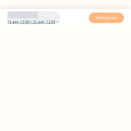
Prenota ora
16 ago, 12:00 – 23 ago, 12:00
Avete domande o problemi con la vostra
prenotazione?
Contattaci
Pagine