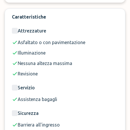
direttamente al terminal. Lo stesso succederà al
ritorno quando ti basterà segnalare al Ector
Caratteristiche
Parking l'orario del tuo arrivo e troverai l'autista
all'uscita del terminal arrivi a consegnarti l'auto. Ti
Attrezzature
basterò dunque salire in macchina e tornare
comodamente a casa senza passare dal
Asfaltato o con pavimentazione
parcheggio.
Illuminazione
Nessuna altezza massima
Revisione
Servizio
Assistenza bagagli
Sicurezza
Barriera all'ingresso