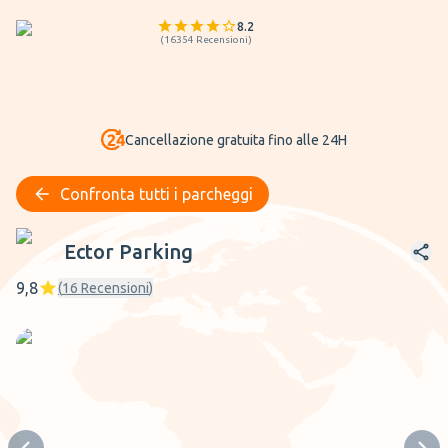
8.2
(
16354
Recensioni
)
Cancellazione gratuita fino alle 24H
Confronta tutti i parcheggi
Ector Parking
Ector Parking
9,8
(
16
Recensioni
)