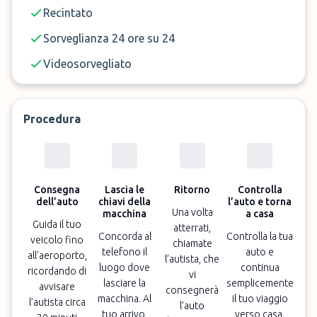
Recintato
Sorveglianza 24 ore su 24
Videosorvegliato
Procedura
Consegna
Lascia le
Ritorno
Controlla
dell’auto
chiavi della
l’auto e torna
Una volta
macchina
a casa
Guida il tuo
atterrati,
Concorda al
Controlla la tua
veicolo fino
chiamate
telefono il
auto e
all'aeroporto,
l’autista, che
luogo dove
continua
ricordando di
vi
lasciare la
semplicemente
avvisare
consegnerà
macchina. Al
il tuo viaggio
l’autista circa
l’auto
tuo arrivo,
verso casa.