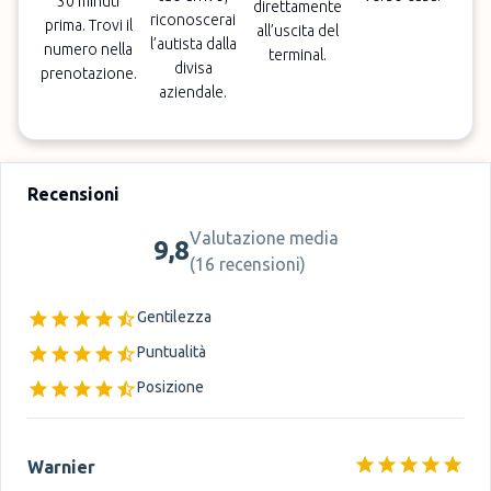
30 minuti
direttamente
riconoscerai
prima. Trovi il
all’uscita del
l’autista dalla
numero nella
terminal.
divisa
prenotazione.
aziendale.
Recensioni
Valutazione media
9,8
(
16 recensioni
)
Gentilezza
Puntualità
Posizione
Warnier