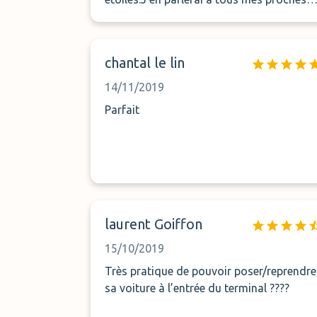
les yeux fermés.Continuez comme ça et
encore félicitations à l’or Pro
chantal le lin
14/11/2019
Parfait
laurent Goiffon
15/10/2019
Très pratique de pouvoir poser/reprendre
sa voiture à l’entrée du terminal ????