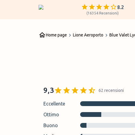
8.2
(
16354
Recensioni
)
Home page
Lione Aeroporto
Blue Valet Ly
9,3
62
recensioni
Eccellente
Ottimo
Buono