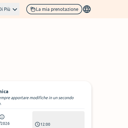
Di Più
La mia prenotazione
mica
empre apportare modifiche in un secondo
.
/2026
12:00