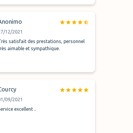
5mn qui se sont transformées en 20mn, et
encore 5mn à attendre à cause d'un
accrochage sur la route.
Anonimo
27/12/2021
Très satisfait des prestations, personnel
très aimable et sympathique.
Courcy
01/09/2021
ervice excellent ..