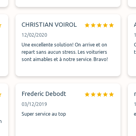
attendu et j'ai pu récupéré mon véhicule,
avec un surplus de 30 euros , trop sympa
de nous avoir attendu , je recommande
CHRISTIAN VOIROL
vivement cette entreprise++++++++++
12/02/2020
Une excellente solution! On arrive et on
repart sans aucun stress. Les voituriers
sont aimables et à notre service. Bravo!
Frederic Debodt
03/12/2019
Super service au top
n