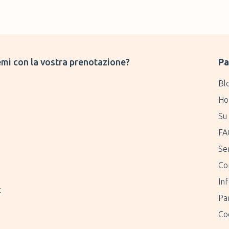
mi con la vostra prenotazione?
Pa
Bl
Ho
Su 
FA
Ser
Co
Inf
t
Pa
Coo