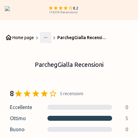
8.2
(
16354
Recensioni
)
Home page
ParchegGialla Recensioni
More
ParchegGialla Recensioni
8
5
recensioni
Eccellente
0
Ottimo
5
Buono
0