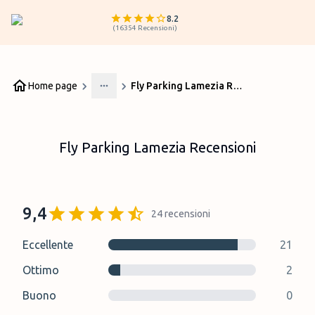
8.2
(
16354
Recensioni
)
Home page
Fly Parking Lamezia Recensioni
More
Fly Parking Lamezia Recensioni
9,4
24
recensioni
Eccellente
21
Ottimo
2
Buono
0