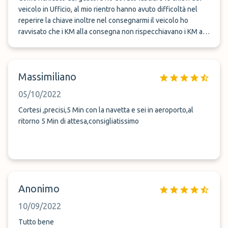
veicolo in Ufficio, al mio rientro hanno avuto difficoltà nel
reperire la chiave inoltre nel consegnarmi il veicolo ho
ravvisato che i KM alla consegna non rispecchiavano i KM al
ritiro bensì ho riscontrato un chilometraggio maggiore di ben
Km + 3,6, documentato con foto ma ad oggi non ho ricevuto
nessuna risposta. Per il resto tutto nella norma.
Massimiliano
05/10/2022
Cortesi ,precisi,5 Min con la navetta e sei in aeroporto,al
ritorno 5 Min di attesa,consigliatissimo
Anonimo
10/09/2022
Tutto bene