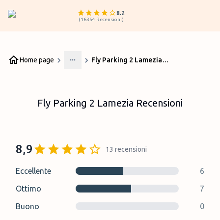
8.2
(
16354
Recensioni
)
Home page
Fly Parking 2 Lamezia Recensioni
More
Fly Parking 2 Lamezia Recensioni
8,9
13
recensioni
Eccellente
6
Ottimo
7
Buono
0