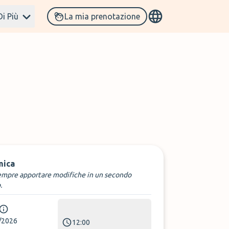
Di Più
La mia prenotazione
mica
empre apportare modifiche in un secondo
.
/2026
12:00