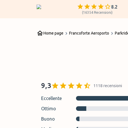
8.2
(
16354
Recensioni
)
Home page
Francoforte Aeroporto
Parkri
9,3
1118
recensioni
Eccellente
Ottimo
Buono