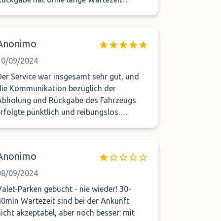
funktioniert. Ich werde es wieder so
machen
Anonimo
10/09/2024
Der Service war insgesamt sehr gut, und
die Kommunikation bezüglich der
Abholung und Rückgabe des Fahrzeugs
erfolgte pünktlich und reibungslos.
Besonders hervorheben möchte ich die
Freundlichkeit des Fahrers, der sehr
zuvorkommend und professionell war.
Anonimo
08/09/2024
Valet-Parken gebucht - nie wieder! 30-
40min Wartezeit sind bei der Ankunft
nicht akzeptabel, aber noch besser: mit