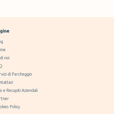
gine
og
me
di noi
Q
vizi di Parcheggio
ntattaci
o e Recapiti Aziendali
rtner
kies Policy