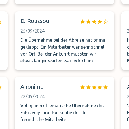
D. Roussou
25/09/2024
Die Übernahme bei der Abreise hat prima
H
geklappt. Ein Mitarbeiter war sehr schnell
vor Ort. Bei der Ankunft mussten wir
be
etwas länger warten war jedoch im
Rahmen. Die Parkanlage kann nicht
beurteilt werden, da wir diese nicht
gesehen haben. Alles in allem hat alles gut
Anonimo
geklappt.
22/09/2024
Völlig unproblematische Übernahme des
Fahrzeugs und Rückgabe durch
freundliche Mitarbeiter...
f