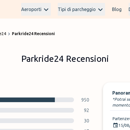
Aeroporti
Tipi di parcheggio
Blog
de24
Parkride24 Recensioni
Parkride24 Recensioni
Panora
*Potrai s
950
momento
92
Partenze
30
15/08