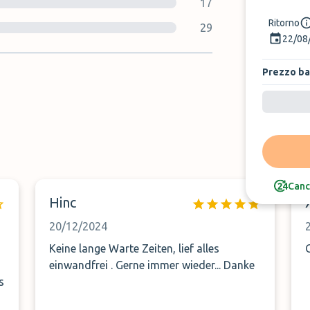
17
Ritorno
29
22/08
Prezzo b
Canc
Hinc
20/12/2024
Keine lange Warte Zeiten, lief alles
einwandfrei . Gerne immer wieder... Danke
s