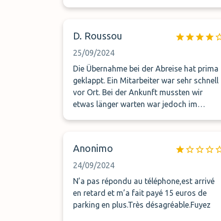
bezahlter Betrag wurde nicht erstattet.
Wer entspannt in den Urlaub reisen
möchte, wählt einen anderen Anbieter!!!
D. Roussou
25/09/2024
Die Übernahme bei der Abreise hat prima
geklappt. Ein Mitarbeiter war sehr schnell
vor Ort. Bei der Ankunft mussten wir
etwas länger warten war jedoch im
Rahmen. Die Parkanlage kann nicht
beurteilt werden, da wir diese nicht
gesehen haben. Alles in allem hat alles gut
Anonimo
geklappt.
24/09/2024
N’a pas répondu au téléphone,est arrivé
en retard et m’a fait payé 15 euros de
parking en plus.Très désagréable.Fuyez