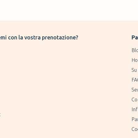
mi con la vostra prenotazione?
Pa
Bl
Ho
Su 
FA
Ser
Co
Inf
t
Pa
Coo