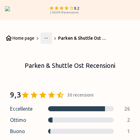
8.2
(
16354
Recensioni
)
Home page
Parken & Shuttle Ost Recensioni
More
Parken & Shuttle Ost Recensioni
9,3
30
recensioni
Eccellente
26
Ottimo
2
Buono
1