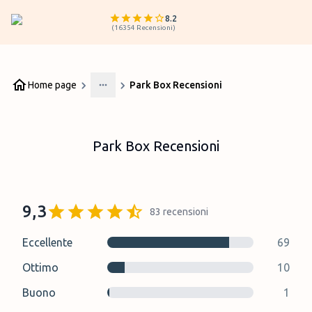
8.2
(
16354
Recensioni
)
Home page
Park Box Recensioni
More
Park Box Recensioni
9,3
83
recensioni
Eccellente
69
Ottimo
10
Buono
1