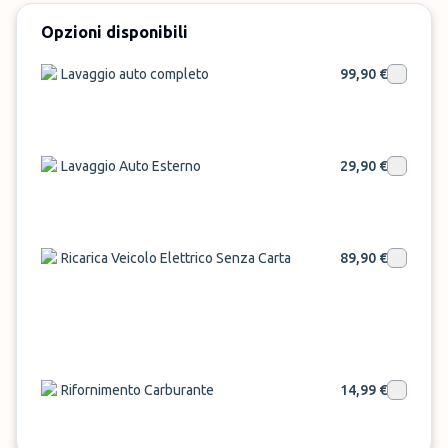
23:59 e vi porterà al terminal dell'aeroporto in soli
6 minuti! Al ritorno, ovviamente, verrete ripresi. La
Opzioni disponibili
corsa è inclusa nel prezzo per 4 persone. È
Lavaggio auto completo
99,90 €
disponibile un parcheggio disabili e su richiesta è
possibile organizzare un trasferimento da e per
l'aeroporto. Per il trasporto disabili è previsto un
supplemento di 80 euro.
Lavaggio Auto Esterno
29,90 €
Prenota ora Mein Flughafenparkplatz a
Ricarica Veicolo Elettrico Senza Carta
89,90 €
Francoforte!
Rifornimento Carburante
14,99 €