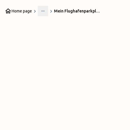
Home page
Mein Flughafenparkplatz P1
More