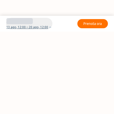
Prenota ora
13 ago, 12:00 – 20 ago, 12:00
Avete domande o problemi con la vostra
prenotazione?
Contattaci