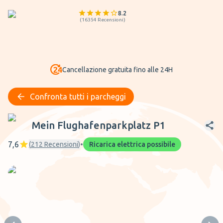
8.2
(
16354
Recensioni
)
Cancellazione gratuita fino alle 24H
Confronta tutti i parcheggi
Mein Flughafenparkplatz P1
Mein Flughafenparkplatz P1
7,6
(
212
Recensioni
)
•
Ricarica elettrica possibile