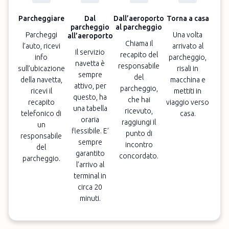
Parcheggiare
Dal
Dall’aeroporto
Torna a casa
parcheggio
al parcheggio
Parcheggi
Una volta
all’aeroporto
Chiama il
l’auto, ricevi
arrivato al
Il servizio
recapito del
info
parcheggio,
navetta è
responsabile
sull’ubicazione
risali in
sempre
del
della navetta,
macchina e
attivo, per
parcheggio,
ricevi il
mettiti in
questo, ha
che hai
recapito
viaggio verso
una tabella
ricevuto,
telefonico di
casa.
oraria
raggiungi il
un
flessibile. E’
punto di
responsabile
sempre
incontro
del
garantito
concordato.
parcheggio.
l’arrivo al
terminal in
circa 20
minuti.