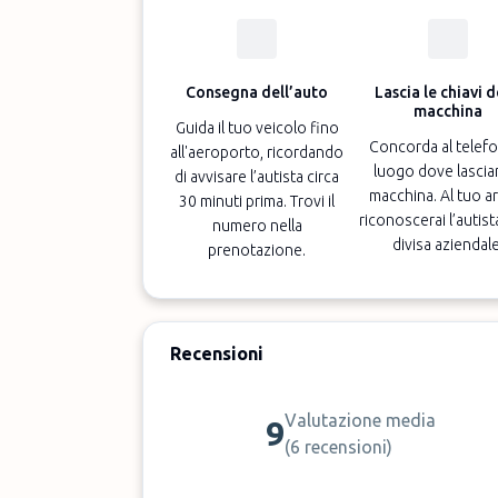
Consegna dell’auto
Lascia le chiavi d
macchina
Guida il tuo veicolo fino
Concorda al telefo
all'aeroporto, ricordando
luogo dove lasciar
di avvisare l’autista circa
macchina. Al tuo ar
30 minuti prima. Trovi il
riconoscerai l’autist
numero nella
divisa aziendale
prenotazione.
Recensioni
Valutazione media
9
(
6 recensioni
)