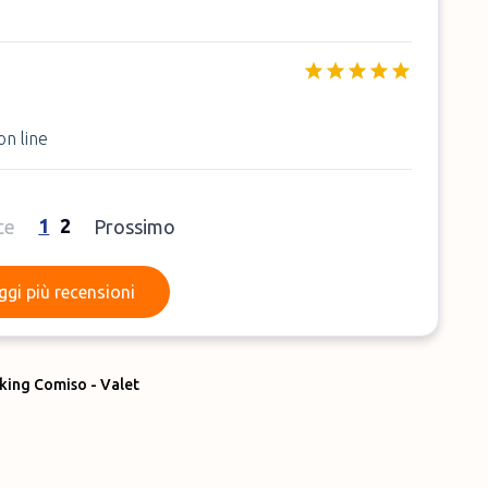
n line
1
2
te
Prossimo
Leggi più recensioni
ggi più recensioni
king Comiso - Valet