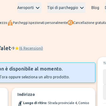
Aeroporti
Tipi di parcheggio
Blog
rezzo
Parcheggi ispezionati personalmente
Cancellazione gratuita
Valet
•
9
(
6
Recensioni
)
T
n è disponibile al momento.
l'ora oppure seleziona un altro prodotto.
Indirizzo
Luogo di ritiro:
Strada provinciale 4, Comiso