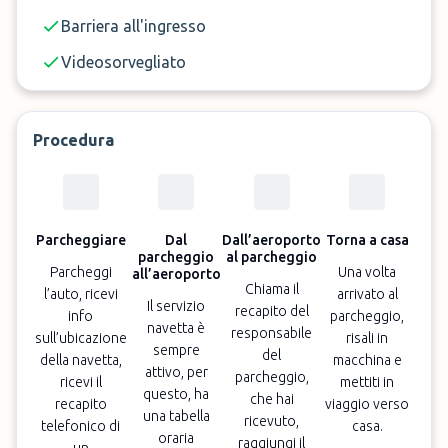
Prenota Ora il parcheggio R.E.G Auto a Cagliari
Barriera all'ingresso
Aeroporto!
Videosorvegliato
Nota:
Gli orari di apertura del parcheggio e del
Procedura
servizio navetta sono: dalle 8:00 alle 23:00 (7
giorni).
Per eventuali prenotazioni prima o dopo
l'orario di apertura verrà addebitato un costo
aggiuntivo di 10€ da pagare direttamente al
Parcheggiare
Dal
Dall’aeroporto
Torna a casa
parcheggio
al parcheggio
parcheggio.
Parcheggi
Una volta
all’aeroporto
Chiama il
l’auto, ricevi
arrivato al
Il servizio
recapito del
info
parcheggio,
navetta è
responsabile
sull’ubicazione
risali in
sempre
del
della navetta,
macchina e
attivo, per
parcheggio,
ricevi il
mettiti in
questo, ha
che hai
recapito
viaggio verso
una tabella
ricevuto,
telefonico di
casa.
oraria
raggiungi il