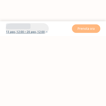
Prenota ora
13 ago, 12:00 – 20 ago, 12:00
Avete domande o problemi con la vostra
prenotazione?
Contattaci