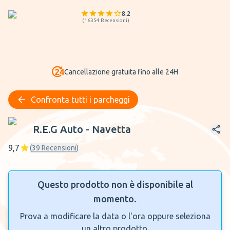
8.2
(
16354
Recensioni
)
Cancellazione gratuita fino alle 24H
Confronta tutti i parcheggi
R.E.G Auto - Navetta
R.E.G Auto - Navetta
9,7
(
39
Recensioni
)
Questo prodotto non è disponibile al
momento.
Prova a modificare la data o l'ora oppure seleziona
un altro prodotto.