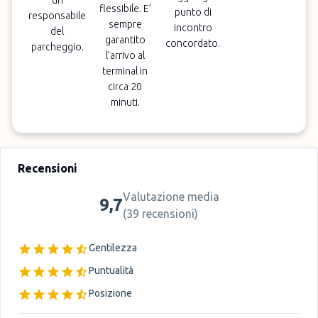
un
flessibile. E’
punto di
responsabile
sempre
incontro
del
garantito
concordato.
parcheggio.
l’arrivo al
terminal in
circa 20
minuti.
Recensioni
Valutazione media
9,7
(
39 recensioni
)
Gentilezza
Puntualità
Posizione