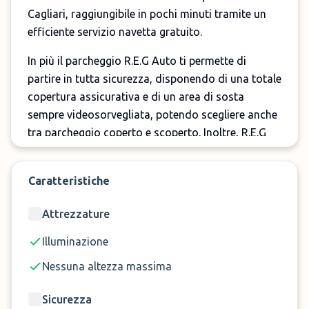
Cagliari, raggiungibile in pochi minuti tramite un
efficiente servizio navetta gratuito.
In più il parcheggio R.E.G Auto ti permette di
partire in tutta sicurezza, disponendo di una totale
copertura assicurativa e di un area di sosta
sempre videosorvegliata, potendo scegliere anche
tra parcheggio coperto e scoperto. Inoltre, R.E.G
Auto aeroporto Cagliari parcheggio offre
numerosi servizi extra come il controllo olio e
Caratteristiche
pneumatici ed il servizio di lavaggio auto. Ricorda
infine che il parcheggio R.E.G Auto aeroporto
Attrezzature
Elmas è aperto dalle 08:00 alle 23:00 ma è
possibile comunque prenotare il parcheggio fuori
Illuminazione
da questi orari con l'aggiunta di un piccolo
Nessuna altezza massima
supplemento.
Sicurezza