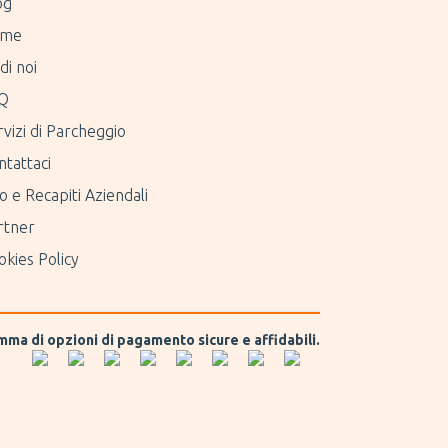
og
me
di noi
Q
vizi di Parcheggio
ntattaci
o e Recapiti Aziendali
rtner
kies Policy
amma di opzioni di pagamento sicure e affidabili.