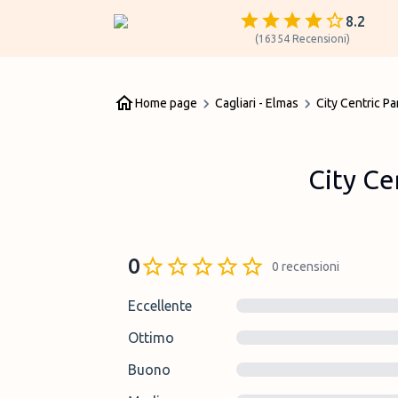
8.2
(
16354
Recensioni
)
Home page
Cagliari - Elmas
City Centric Pa
City Ce
0
0
recensioni
Eccellente
Ottimo
Buono