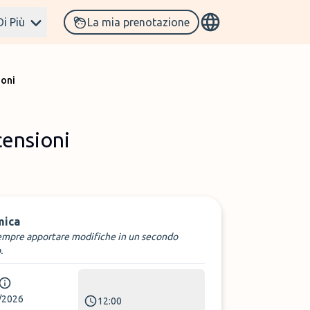
Di Più
La mia prenotazione
ioni
censioni
mica
empre apportare modifiche in un secondo
.
/2026
12:00