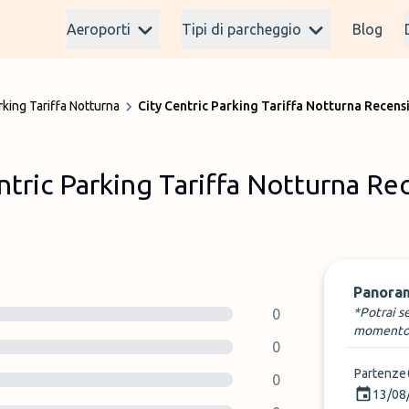
Aeroporti
Tipi di parcheggio
Blog
rking Tariffa Notturna
City Centric Parking Tariffa Notturna Recens
ntric Parking Tariffa Notturna Re
Panora
*Potrai s
0
momento
0
Partenze
0
13/08