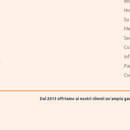
Bl
Ho
Su 
FA
Ser
Co
Inf
t
Pa
Coo
Dal 2013 offriamo ai nostri clienti un'ampia g