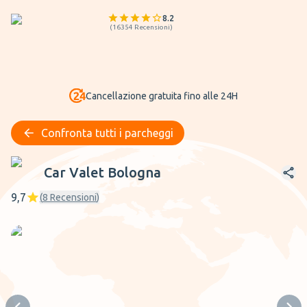
8.2
(
16354
Recensioni
)
Cancellazione gratuita fino alle 24H
Confronta tutti i parcheggi
Car Valet Bologna
Car Valet Bologna
9,7
(
8
Recensioni
)