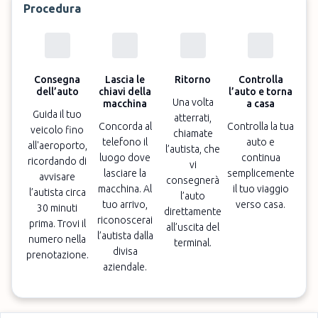
Procedura
Consegna
Lascia le
Ritorno
Controlla
dell’auto
chiavi della
l’auto e torna
Una volta
macchina
a casa
Guida il tuo
atterrati,
Concorda al
Controlla la tua
veicolo fino
chiamate
telefono il
auto e
all'aeroporto,
l’autista, che
luogo dove
continua
ricordando di
vi
lasciare la
semplicemente
avvisare
consegnerà
macchina. Al
il tuo viaggio
l’autista circa
l’auto
tuo arrivo,
verso casa.
30 minuti
direttamente
riconoscerai
prima. Trovi il
all’uscita del
l’autista dalla
numero nella
terminal.
divisa
prenotazione.
aziendale.