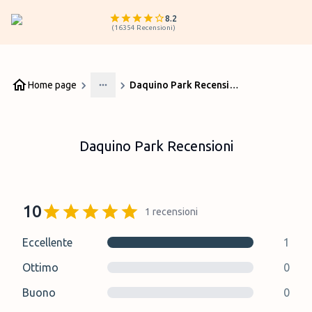
8.2
(
16354
Recensioni
)
Home page
Daquino Park Recensioni
More
Daquino Park Recensioni
10
1
recensioni
Eccellente
1
Ottimo
0
Buono
0