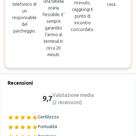
una tabella
ricevuto,
telefonico di
casa.
oraria
raggiungi il
un
flessibile. E’
punto di
responsabile
sempre
incontro
del
garantito
concordato.
parcheggio.
l’arrivo al
terminal in
circa 20
minuti.
Recensioni
Valutazione media
9,7
(
2 recensioni
)
Gentilezza
Puntualità