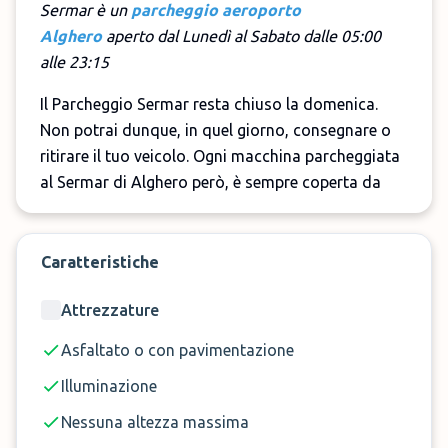
Sermar è un
parcheggio aeroporto
Alghero
aperto dal Lunedì al Sabato dalle 05:00
alle 23:15
Il Parcheggio Sermar resta chiuso la domenica.
Non potrai dunque, in quel giorno, consegnare o
ritirare il tuo veicolo. Ogni macchina parcheggiata
al Sermar di Alghero però, è sempre coperta da
assicurazione furto ed incendio e protetta in una
struttura videosorvegliata e custodita h24. Il
Parcheggio Sermar offre la possibilità di scelta tra
Caratteristiche
i due servizi di
Navetta
o
Car Valet.
Attrezzature
Asfaltato o con pavimentazione
Illuminazione
Nessuna altezza massima