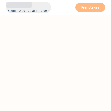
Prenota ora
13 ago, 12:00 – 20 ago, 12:00
Avete domande o problemi con la vostra
prenotazione?
Contattaci
Pagine
Blog