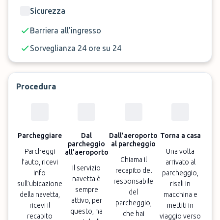
Sicurezza
Barriera all'ingresso
Sorveglianza 24 ore su 24
Procedura
Parcheggiare
Dal
Dall’aeroporto
Torna a casa
parcheggio
al parcheggio
Parcheggi
Una volta
all’aeroporto
Chiama il
l’auto, ricevi
arrivato al
Il servizio
recapito del
info
parcheggio,
navetta è
responsabile
sull’ubicazione
risali in
sempre
del
della navetta,
macchina e
attivo, per
parcheggio,
ricevi il
mettiti in
questo, ha
che hai
recapito
viaggio verso