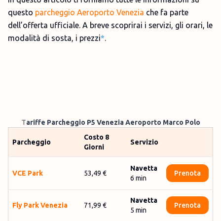
questo
parcheggio Aeroporto Venezia
che fa parte
dell’offerta ufficiale. A breve scoprirai i servizi, gli orari, le
modalità di sosta, i prezzi
*
.
T
ariffe Parcheggio P5 Venezia Aeroporto Marco Polo
Costo 8
Parcheggio
Servizio
Giorni
Navetta
VCE Park
53,49 €
Prenota
6
min
Navetta
Fly Park Ve­ne­zia
71,99 €
Prenota
5
min